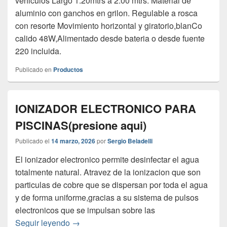
vehiculos Largo 1.20mtrs a 2.00 mtrs. Material de
aluminio con ganchos en grilon. Regulable a rosca
con resorte Movimiento horizontal y giratorio,blanCo
calido 48W,Alimentado desde bateria o desde fuente
220 incluida.
Publicado en
Productos
IONIZADOR ELECTRONICO PARA
PISCINAS(presione aqui)
Publicado el
14 marzo, 2026
por
Sergio Beladelli
El ionizador electronico permite desinfectar el agua
totalmente natural. Atravez de la ionizacion que son
particulas de cobre que se dispersan por toda el agua
y de forma uniforme,gracias a su sistema de pulsos
electronicos que se impulsan sobre las
IONIZADOR ELECTRONICO PARA PISCINA
Seguir leyendo
→