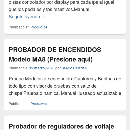
pistas controlador por display para cada tps al igual
que los pedales y tps resistivos.Manual
Probador de Mariposas y Pedaleles ele
Seguir leyendo
→
Publicado en
Productos
PROBADOR DE ENCENDIDOS
Modelo MA8 (Presione aqui)
Publicado el
12 marzo, 2026
por
Sergio Beladelli
Prueba Modulos de encendido ,Captores y Bobinas de
todo tipo,con visor de pruebas con salto de
chispa,Prueba dinamica. Manual ilustrado actualizable
Publicado en
Productos
Probador de reguladores de voltaje