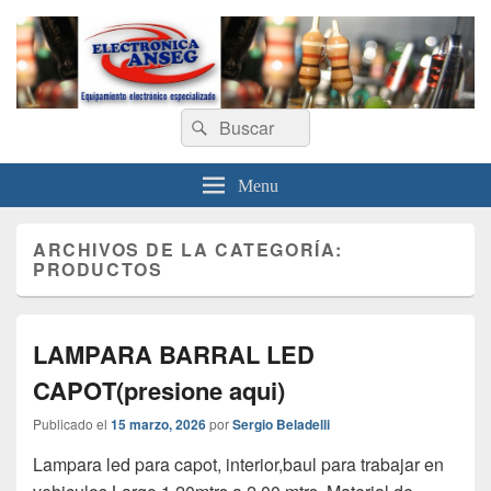
Electronica Anseg
Search
Equipamiento electrónico especializado
Search
for:
Menu
ARCHIVOS DE LA CATEGORÍA:
PRODUCTOS
LAMPARA BARRAL LED
CAPOT(presione aqui)
Publicado el
15 marzo, 2026
por
Sergio Beladelli
Lampara led para capot, interior,baul para trabajar en