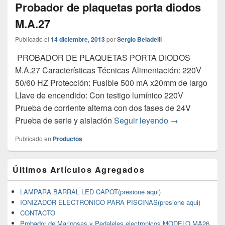
Probador de plaquetas porta diodos
M.A.27
Publicado el
14 diciembre, 2013
por
Sergio Beladelli
PROBADOR DE PLAQUETAS PORTA DIODOS
M.A.27 Características Técnicas Alimentación: 220V
50/60 HZ Protección: Fusible 500 mA x20mm de largo
Llave de encendido: Con testigo lumínico 220V
Prueba de corriente alterna con dos fases de 24V
Probador de pl
Prueba de serie y aislación
Seguir leyendo
→
Publicado en
Productos
Primary
Últimos Artículos Agregados
Sidebar
Widget
Area
LAMPARA BARRAL LED CAPOT(presione aqui)
IONIZADOR ELECTRONICO PARA PISCINAS(presione aqui)
CONTACTO
Probador de Mariposas y Pedaleles electronicos MODELO MA26