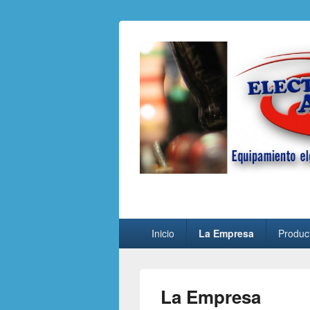
Electronica A
Equipamiento electrónico especializad
Menú
Inicio
La Empresa
Produc
principal
La Empresa