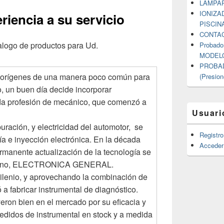
Area
LAMPAR
IONIZA
riencia a su servicio
PISCINA
CONTA
logo de productos para Ud.
Probador
MODELO
PROBAD
 orígenes de una manera poco común para
(Presion
o, un buen día decide incorporar
ada profesión de mecánico, que comenzó a
Usuari
uración, y electricidad del automotor, se
Registro
ía e inyección electrónica. En la década
Acceder
rmanente actualización de la tecnología se
en tino, ELECTRONICA GENERAL.
ilenio, y aprovechando la combinación de
a fabricar instrumental de diagnóstico.
eron bien en el mercado por su eficacia y
 pedidos de instrumental en stock y a medida