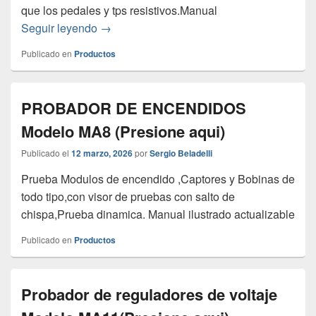
que los pedales y tps resistivos.Manual
Probador de Mariposas y Pedaleles ele
Seguir leyendo
→
Publicado en
Productos
PROBADOR DE ENCENDIDOS
Modelo MA8 (Presione aqui)
Publicado el
12 marzo, 2026
por
Sergio Beladelli
Prueba Modulos de encendido ,Captores y Bobinas de
todo tipo,con visor de pruebas con salto de
chispa,Prueba dinamica. Manual ilustrado actualizable
Publicado en
Productos
Probador de reguladores de voltaje