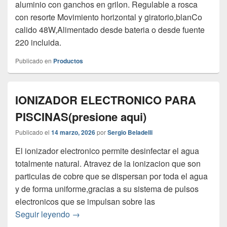
aluminio con ganchos en grilon. Regulable a rosca
con resorte Movimiento horizontal y giratorio,blanCo
calido 48W,Alimentado desde bateria o desde fuente
220 incluida.
Publicado en
Productos
IONIZADOR ELECTRONICO PARA
PISCINAS(presione aqui)
Publicado el
14 marzo, 2026
por
Sergio Beladelli
El ionizador electronico permite desinfectar el agua
totalmente natural. Atravez de la ionizacion que son
particulas de cobre que se dispersan por toda el agua
y de forma uniforme,gracias a su sistema de pulsos
electronicos que se impulsan sobre las
IONIZADOR ELECTRONICO PARA PISCINA
Seguir leyendo
→