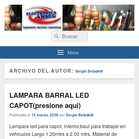
Electronica Anseg
Search
Equipamiento electrónico especializado
Search
for:
Menu
ARCHIVO DEL AUTOR:
Sergio Beladelli
LAMPARA BARRAL LED
CAPOT(presione aqui)
Publicado el
15 marzo, 2026
por
Sergio Beladelli
Lampara led para capot, interior,baul para trabajar en
vehiculos Largo 1.20mtrs a 2.00 mtrs. Material de