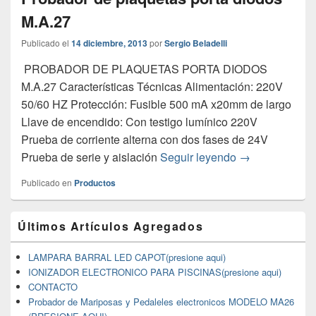
M.A.27
Publicado el
14 diciembre, 2013
por
Sergio Beladelli
PROBADOR DE PLAQUETAS PORTA DIODOS
M.A.27 Características Técnicas Alimentación: 220V
50/60 HZ Protección: Fusible 500 mA x20mm de largo
Llave de encendido: Con testigo lumínico 220V
Prueba de corriente alterna con dos fases de 24V
Probador de pl
Prueba de serie y aislación
Seguir leyendo
→
Publicado en
Productos
Primary
Últimos Artículos Agregados
Sidebar
Widget
Area
LAMPARA BARRAL LED CAPOT(presione aqui)
IONIZADOR ELECTRONICO PARA PISCINAS(presione aqui)
CONTACTO
Probador de Mariposas y Pedaleles electronicos MODELO MA26