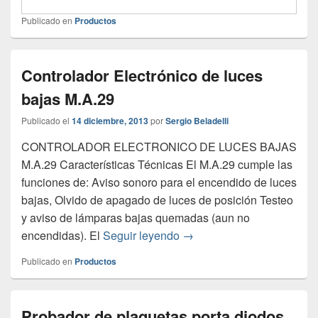
Publicado en
Productos
Controlador Electrónico de luces
bajas M.A.29
Publicado el
14 diciembre, 2013
por
Sergio Beladelli
CONTROLADOR ELECTRONICO DE LUCES BAJAS
M.A.29 Características Técnicas El M.A.29 cumple las
funciones de: Aviso sonoro para el encendido de luces
bajas, Olvido de apagado de luces de posición Testeo
y aviso de lámparas bajas quemadas (aun no
Controlador Electrónico de
encendidas). El
Seguir leyendo
→
Publicado en
Productos
Probador de plaquetas porta diodos